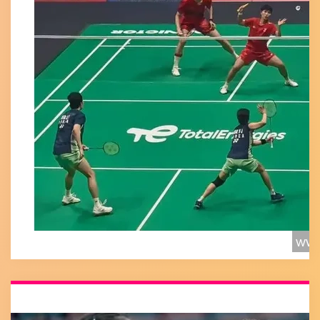
杭州羽毛球队包夹战术的优缺点分析及其对比赛结果的影响