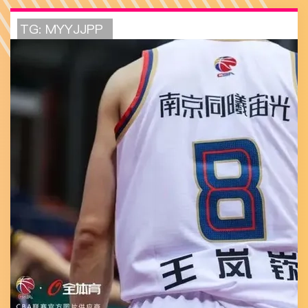
南京篮球队防守表现分析与改进建议探讨