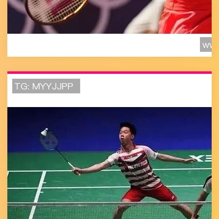
追寻梦想的羽毛球之路：吴丽的奋斗与成长故事