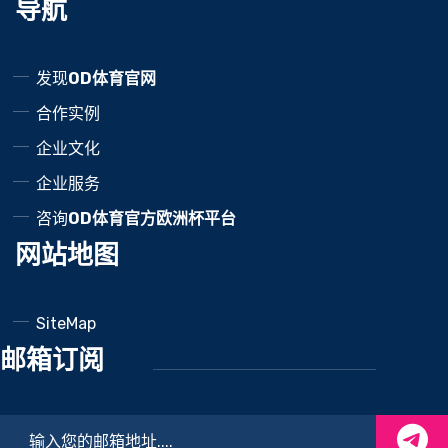
导航
发现
OD体育官网
合作实例
企业文化
企业服务
咨询
OD体育官方欧洲杯平台
网站地图
SiteMap
邮箱订阅