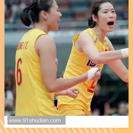
广州排球队技术表现分析与大满贯点评的深度解读